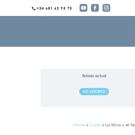
+34 681 63 95 75
Estado actual
NO INSCRITO
Home
»
Curso
»
La lírica y el 