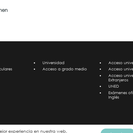
umen
Universidad
Acceso unive
culares
Acceso a grado medio
Acceso unive
Acceso univ
Extranjeros
UNED
Exámenes ofi
Inglés
mejor experiencia en nuestra web.