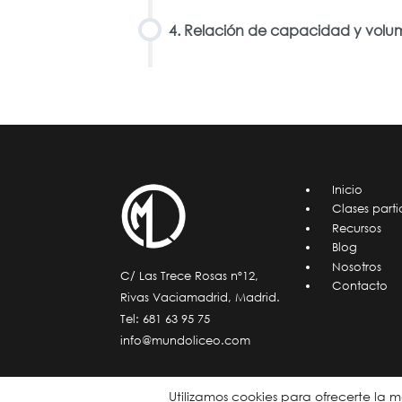
4. Relación de capacidad y vol
Inicio
Clases parti
Recursos
Blog
Nosotros
C/ Las Trece Rosas nº12,
Contacto
Rivas Vaciamadrid, Madrid.
Tel:
681 63 95 75
info@mundoliceo.com
Utilizamos cookies para ofrecerte la 