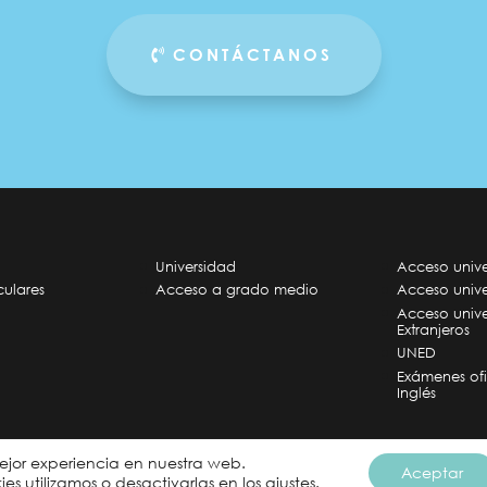
CONTÁCTANOS
Universidad
Acceso unive
culares
Acceso a grado medio
Acceso unive
Acceso univ
Extranjeros
UNED
Exámenes ofi
Inglés
mejor experiencia en nuestra web.
Aceptar
eservados
s utilizamos o desactivarlas en los
ajustes
.