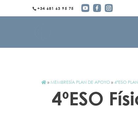
+34 681 63 95 75
»
MEMBRESÍA PLAN DE APOYO
»
4ºESO PLA
4ºESO Fís