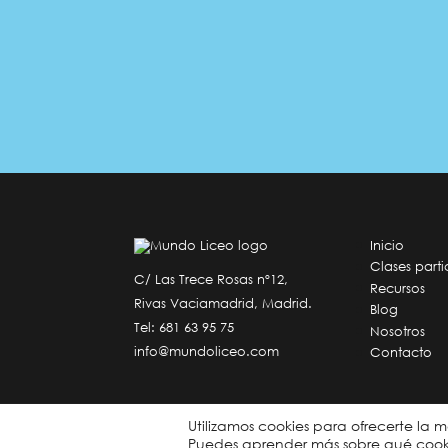
Inicio
Clases parti
C/ Las Trece Rosas nº12,
Recursos
Rivas Vaciamadrid, Madrid.
Blog
Tel:
681 63 95 75
Nosotros
info@mundoliceo.com
Contacto
Utilizamos cookies para ofrecerte la 
Copyright © 2026
Mundo Liceo
. Todos los derechos r
Puedes aprender más sobre qué cookie