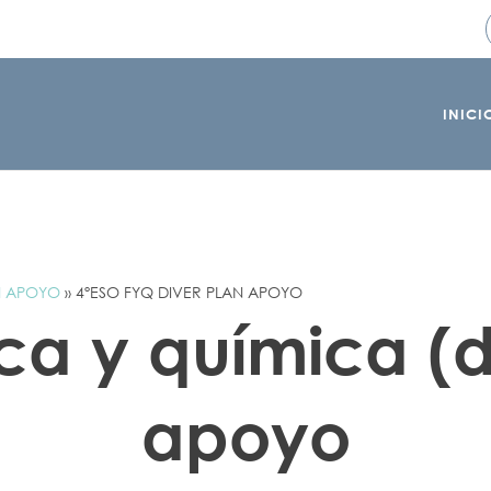
INICI
N APOYO
»
4ºESO FYQ DIVER PLAN APOYO
ica y química (d
apoyo