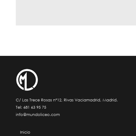
Valorado
con
5.00
de 5
C/ Las Trece Rosas nº12, Rivas Vaciamadrid, Madrid.
Tel:
681 63 95 75
info@mundoliceo.com
Inicio