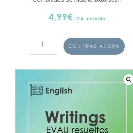
4,99
€
IVA incluido
Writings
COMPRAR AHORA
inglés
EVAU
Madrid
2021
cantidad