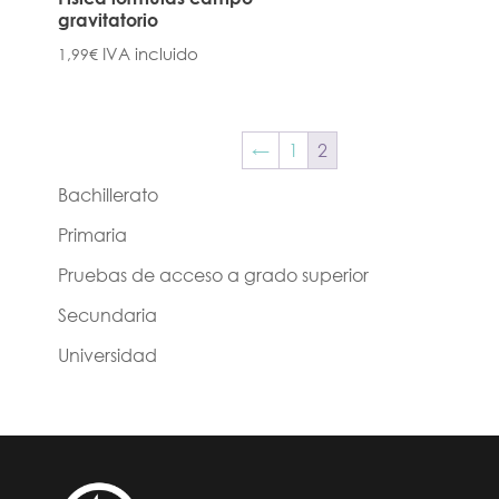
gravitatorio
IVA incluido
1,99
€
←
1
2
Bachillerato
Primaria
Pruebas de acceso a grado superior
Secundaria
Universidad